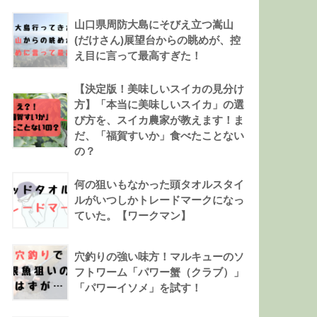
山口県周防大島にそびえ立つ嵩山
(だけさん)展望台からの眺めが、控
え目に言って最高すぎた！
【決定版！美味しいスイカの見分け
方】「本当に美味しいスイカ」の選
び方を、スイカ農家が教えます！ま
だ、「福賀すいか」食べたことない
の？
何の狙いもなかった頭タオルスタイ
ルがいつしかトレードマークになっ
ていた。【ワークマン】
穴釣りの強い味方！マルキューのソ
フトワーム「パワー蟹（クラブ）」
「パワーイソメ」を試す！