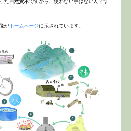
った
自然資本
ですから、使わない手はないんです
像が
ホームページ
に示されています。