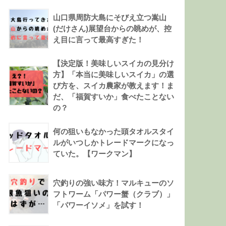
山口県周防大島にそびえ立つ嵩山
(だけさん)展望台からの眺めが、控
え目に言って最高すぎた！
【決定版！美味しいスイカの見分け
方】「本当に美味しいスイカ」の選
び方を、スイカ農家が教えます！ま
だ、「福賀すいか」食べたことない
の？
何の狙いもなかった頭タオルスタイ
ルがいつしかトレードマークになっ
ていた。【ワークマン】
穴釣りの強い味方！マルキューのソ
フトワーム「パワー蟹（クラブ）」
「パワーイソメ」を試す！